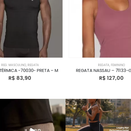
REG. MASCULINO
,
REGATA
REGATA
,
FEMININO
TÉRMICA -70030- PRETA – M
REGATA NASSAU – 71133-
R$
83,90
R$
127,00