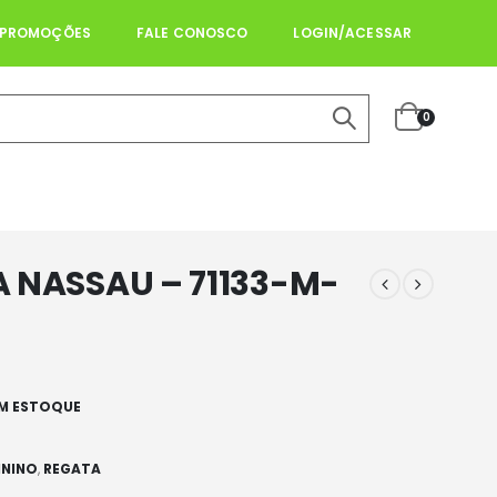
PROMOÇÕES
FALE CONOSCO
LOGIN/ACESSAR
0
 NASSAU – 71133-M-
M ESTOQUE
ININO
,
REGATA