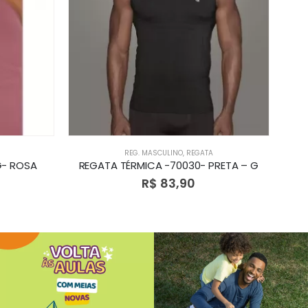
REG. MASCULINO
,
REGATA
G- ROSA
REGATA TÉRMICA -70030- PRETA – G
CAM
R$
83,90