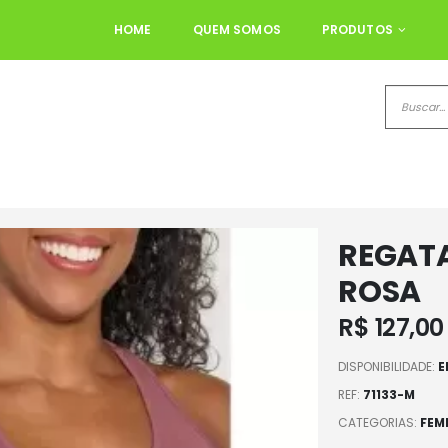
HOME
QUEM SOMOS
PRODUTOS
REGATA
ROSA
R$
127,00
DISPONIBILIDADE:
E
REF:
71133-M
CATEGORIAS:
FEM