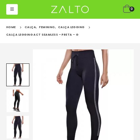
0
HOME
CALÇA
,
FEMININO
,
CALÇA LEGGING
CALÇA LEGGING ACT SEAMLESS – PRETA – G