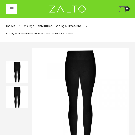
0
HOME
CALÇA
,
FEMININO
,
CALÇA LEGGING
CALÇA LEGGING LUPO BASIC – PRETA -GG